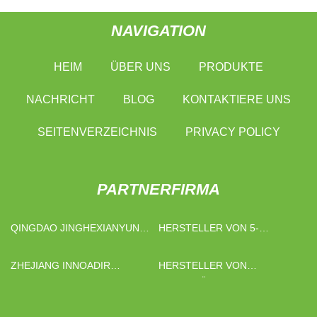
NAVIGATION
HEIM
ÜBER UNS
PRODUKTE
NACHRICHT
BLOG
KONTAKTIERE UNS
SEITENVERZEICHNIS
PRIVACY POLICY
PARTNERFIRMA
QINGDAO JINGHEXIANYUN
HERSTELLER VON 5-
FRISCH TRANSPORT
ACHSEN-CNC-
INTERNATIONAL HANDEL
BEARBEITUNGEN
ZHEJIANG INNOADIR
HERSTELLER VON
CO., GMBH.
BRANCHE UND HANDEL CO .,
PAPIERHÜLLEN IN
LTD .
WABENFORM