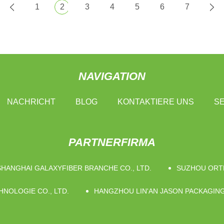
1
2
3
4
5
6
7
NAVIGATION
NACHRICHT
BLOG
KONTAKTIERE UNS
SE
PARTNERFIRMA
SHANGHAI GALAXYFIBER BRANCHE CO., LTD.
SUZHOU ORTH
NOLOGIE CO., LTD.
HANGZHOU LIN'AN JASON PACKAGING