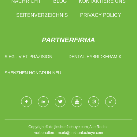
NACHRICHT
BLOG
KONTAKTIERE UNS
SEITENVERZEICHNIS
PRIVACY POLICY
PARTNERFIRMA
SIEG - VIET PRÄZISION
DENTAL-HYBRIDKERAMIK ZU
MASCHINEN FIRMA GMBH
VERKAUFEN
SHENZHEN HONGRUN NEUE
MATERIALTECHNOLOGIE
CO., LTD.
Copyright © de.jinshunfachuye.com, Alle Rechte
vorbehalten.
mark@jinshunfachuye.com