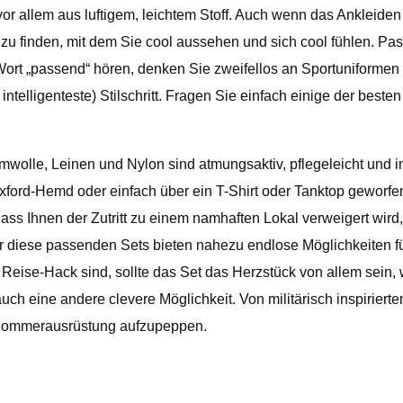
 vor allem aus luftigem, leichtem Stoff. Auch wenn das Ankleid
s zu finden, mit dem Sie cool aussehen und sich cool fühlen. Pa
ort „passend“ hören, denken Sie zweifellos an Sportuniformen
intelligenteste) Stilschritt. Fragen Sie einfach einige der best
mwolle, Leinen und Nylon sind atmungsaktiv, pflegeleicht und im
xford-Hemd oder einfach über ein T-Shirt oder Tanktop geworfe
ss Ihnen der Zutritt zu einem namhaften Lokal verweigert wird
 diese passenden Sets bieten nahezu endlose Möglichkeiten für 
eise-Hack sind, sollte das Set das Herzstück von allem sein, 
h eine andere clevere Möglichkeit. Von militärisch inspirierte
e Sommerausrüstung aufzupeppen.