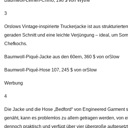
Baumwoll-Leinen-Chino, 198 $ von Wythe
3
Orslows Vintage-inspirierte Truckerjacke ist aus strukturierte
geraden Schnitt und eine leichte Verjüngung – ideal, um Somm
Chefkochs.
Baumwoll-Piqué-Jacke aus den 60ern, 360 $ von orSlow
Baumwoll-Piqué-Hose 107, 245 $ von orSlow
Werbung
4
Die Jacke und die Hose „Bedford“ von Engineered Garment si
genäht, kann es problemlos zu allem getragen werden, von e
dennoch praktisch und verfügt über vier übergroße aufgesetz