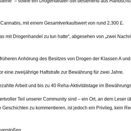
 „Steine“ – sowie ein Drogendealer-Set bestehend aus Handsch
g Cannabis, mit einem Gesamtverkaufswert von rund 2.300 £.
 was mit Drogenhandel zu tun hatte“, abgesehen von „zwei Nach
rüheren Anhörung des Besitzes von Drogen der Klassen A und B 
 eine zweijährige Haftstrafe zur Bewährung für zwei Jahre.
lte Arbeit und bis zu 40 Reha-Aktivitätstage im Bewährungsd
voller Teil unserer Community sind – ein Ort, an dem Leser üb
 Geschichten zu kommentieren, ist jedoch ein Privileg, kein R
 verstoßen.