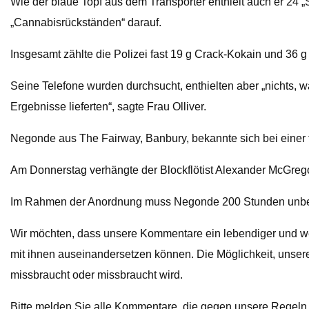
Wie der blaue Topf aus dem Transporter enthielt auch er 24
„Cannabisrückständen“ darauf.
Insgesamt zählte die Polizei fast 19 g Crack-Kokain und 36 
Seine Telefone wurden durchsucht, enthielten aber „nichts,
Ergebnisse lieferten“, sagte Frau Olliver.
Negonde aus The Fairway, Banbury, bekannte sich bei einer f
Am Donnerstag verhängte der Blockflötist Alexander McGregor
Im Rahmen der Anordnung muss Negonde 200 Stunden unbezah
Wir möchten, dass unsere Kommentare ein lebendiger und wert
mit ihnen auseinandersetzen können. Die Möglichkeit, unsere
missbraucht oder missbraucht wird.
Bitte melden Sie alle Kommentare, die gegen unsere Regeln