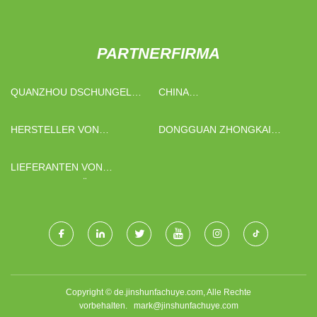
PARTNERFIRMA
QUANZHOU DSCHUNGEL
CHINA
WOLF TECHNOLOGIE CO.,
VERPACKUNGSMASCHINENFABR
LTD
HERSTELLER VON
DONGGUAN ZHONGKAI
ZELLSTOFFSCHALENMASCHINEN
VERPACKUNG PRODUKTE
IN CHINA
CO., LTD.
LIEFERANTEN VON
ZUGFEDERN FÜR
GARAGENTORE IN
WOHNGEBÄUDEN
Copyright © de.jinshunfachuye.com, Alle Rechte
vorbehalten.
mark@jinshunfachuye.com