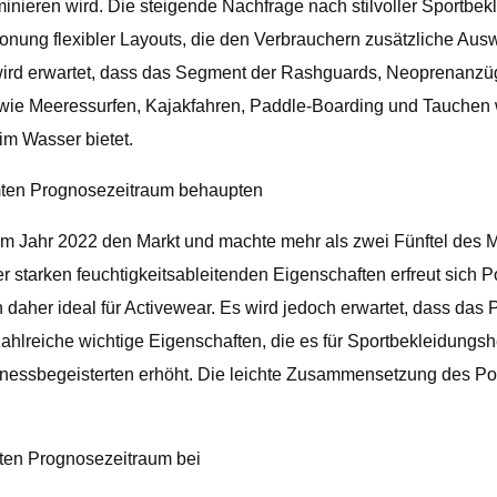
inieren wird. Die steigende Nachfrage nach stilvoller Sportbek
nung flexibler Layouts, die den Verbrauchern zusätzliche Aus
 wird erwartet, dass das Segment der Rashguards, Neoprenanz
ie Meeressurfen, Kajakfahren, Paddle-Boarding und Tauchen we
im Wasser bietet.
mten Prognosezeitraum behaupten
m Jahr 2022 den Markt und machte mehr als zwei Fünftel des Mar
starken feuchtigkeitsableitenden Eigenschaften erfreut sich Pol
ich daher ideal für Activewear. Es wird jedoch erwartet, dass d
lreiche wichtige Eigenschaften, die es für Sportbekleidungshers
nessbegeisterten erhöht. Die leichte Zusammensetzung des Poly
ten Prognosezeitraum bei