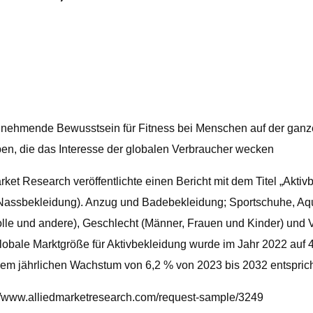
zunehmende Bewusstsein für Fitness bei Menschen auf der gan
ben, die das Interesse der globalen Verbraucher wecken
t Research veröffentlichte einen Bericht mit dem Titel „Aktiv
 Nassbekleidung). Anzug und Badebekleidung; Sportschuhe, A
le und andere), Geschlecht (Männer, Frauen und Kinder) und Ver
ale Marktgröße für Aktivbekleidung wurde im Jahr 2022 auf 42
inem jährlichen Wachstum von 6,2 % von 2023 bis 2032 entsprich
s://www.alliedmarketresearch.com/request-sample/3249