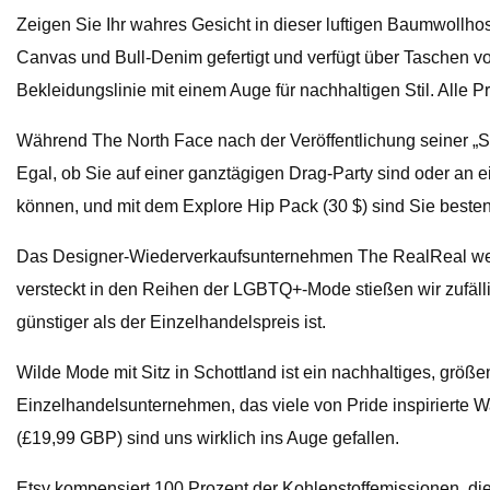
Zeigen Sie Ihr wahres Gesicht in dieser luftigen Baumwollho
Canvas und Bull-Denim gefertigt und verfügt über Taschen 
Bekleidungslinie mit einem Auge für nachhaltigen Stil. Alle Pr
Während The North Face nach der Veröffentlichung seiner „S
Egal, ob Sie auf einer ganztägigen Drag-Party sind oder an 
können, und mit dem Explore Hip Pack (30 $) sind Sie besten
Das Designer-Wiederverkaufsunternehmen The RealReal weiß
versteckt in den Reihen der LGBTQ+-Mode stießen wir zufäll
günstiger als der Einzelhandelspreis ist.
Wilde Mode mit Sitz in Schottland ist ein nachhaltiges, größ
Einzelhandelsunternehmen, das viele von Pride inspirierte Wa
(£19,99 GBP) sind uns wirklich ins Auge gefallen.
Etsy kompensiert 100 Prozent der Kohlenstoffemissionen, die