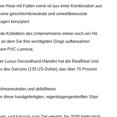
ese Hose mit Falten vorne ist aus einer Kombination aus
t eine geschlechtsneutrale und umweltbewusste
lagen konzipiert.
ide-Kollektion des Unternehmens immer noch ein Hit.
t, an dem Sie Ihre wichtigsten Dinge aufbewahren
reiem PVC-Laminat.
ser Luxus-Secondhand-Händler hat die RealReal Und
s des Garcons (135 US-Dollar), das über 70 Prozent
limaneutrales und abfallfreies
er diese handgefertigten, regenbogengestreiften Slips
n, und hat sich zum Ziel gesetzt, bis 2030 Netto-Null-