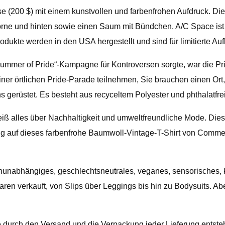
se (200 $) mit einem kunstvollen und farbenfrohen Aufdruck. Di
vorne und hinten sowie einen Saum mit Bündchen. A/C Space is
odukte werden in den USA hergestellt und sind für limitierte Auf
ummer of Pride“-Kampagne für Kontroversen sorgte, war die Pr
einer örtlichen Pride-Parade teilnehmen, Sie brauchen einen Or
s gerüstet. Es besteht aus recyceltem Polyester und phthalatf
 alles über Nachhaltigkeit und umweltfreundliche Mode. Die
ig auf dieses farbenfrohe Baumwoll-Vintage-T-Shirt von Comme
enunabhängiges, geschlechtsneutrales, veganes, sensorisches, k
ren verkauft, von Slips über Leggings bis hin zu Bodysuits. Ab
 durch den Versand und die Verpackung jeder Lieferung entstehe