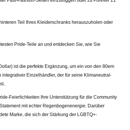
ieser Fast-Fashion-Seiten einzuloggen oder zu Forever 21
interen Teil Ihres Kleiderschranks herauszuholen oder
testen Pride-Teile an und entdecken Sie, wie Sie
lar) ist die perfekte Ergänzung, um ein von den 80ern
integrativer Einzelhändler, der für seine Klimaneutral-
st.
ride-Feierlichkeiten Ihre Unterstützung für die Community
s Statement mit echter Regenbogenenergie. Darüber
ündete Marke, die sich der Stärkung der LGBTQ+-