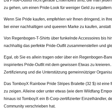
Da Pride-Outfits nicht gerade Ensembles sind, die man jeden
zu gehen, um einen Pride-Look für weniger Geld zu ergattern, 
Wenn Sie Pride kaufen, empfehlen wir Ihnen dringend, in Ih
bei einer nachhaltigen und queeren Marke zu kaufen, anstat
Von Regenbogen-T-Shirts über funkelnde Accessoires bis hin 
nachhaltig das perfekte Pride-Outfit zusammenstellen und g
Egal, ob Sie es allein tragen oder über ein Regenbogen-Ban
inspiriertes Pride-Outfit mit dem gewissen Etwas zu kreieren.
Zertifizierung und die Unterstützung gemeinnütziger Organi
Das TomboyX Rainbow Pride Stripes Bralette (32 $) ist eine f
zu zeigen. Alleine oder unter etwas (wie dem Wildfang Empo
hinaus ist TomboyX ein B-Corp-zertifizierter Einzelhändler,
Community verschrieben hat.