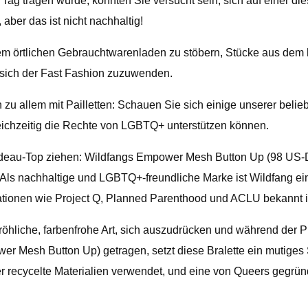
 Tag tragen würde, könnten Sie versucht sein, sich auf einer d
aber das ist nicht nachhaltig!
rem örtlichen Gebrauchtwarenladen zu stöbern, Stücke aus dem h
t sich der Fast Fashion zuzuwenden.
zu allem mit Pailletten: Schauen Sie sich einige unserer belieb
leichzeitig die Rechte von LGBTQ+ unterstützen können.
deau-Top ziehen: Wildfangs Empower Mesh Button Up (98 US-Dol
 Als nachhaltige und LGBTQ+-freundliche Marke ist Wildfang ein 
sationen wie Project Q, Planned Parenthood und ACLU bekannt i
röhliche, farbenfrohe Art, sich auszudrücken und während der P
wer Mesh Button Up) getragen, setzt diese Bralette ein mutige
 der recycelte Materialien verwendet, und eine von Queers gegr