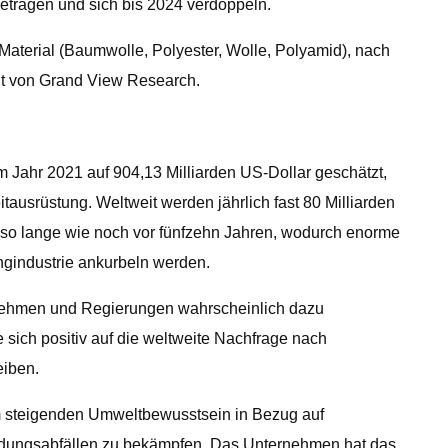
etragen und sich bis 2024 verdoppeln.
 Material (Baumwolle, Polyester, Wolle, Polyamid), nach
cht von Grand View Research.
m Jahr 2021 auf 904,13 Milliarden US-Dollar geschätzt,
ausrüstung. Weltweit werden jährlich fast 80 Milliarden
b so lange wie noch vor fünfzehn Jahren, wodurch enorme
ngindustrie ankurbeln werden.
rnehmen und Regierungen wahrscheinlich dazu
sich positiv auf die weltweite Nachfrage nach
eiben.
m steigenden Umweltbewusstsein in Bezug auf
kleidungsabfällen zu bekämpfen. Das Unternehmen hat das