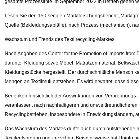
gesamte Prozesslinie im September 2022 in Betrieb gehen wir
Lesen Sie den 150-seitigen Marktforschungsbericht „Marktgröß
Quelle (Bekleidungsabfälle), nach Prozess (mechanisch), na
Wachstum und Trends des Textilrecycling-Marktes
Nach Angaben des Center for the Promotion of Imports from De
darunter Kleidung sowie Möbel, Matratzenmaterial, Bettwäsch
Kleidungsstücke hergestellt. Der durchschnittliche Mensch k
Mengen an Textilmüll entstehen. Es wird erwartet, dass dies
Bedenken hinsichtlich der Auswirkungen von Verbrennungs- 
veranlassen, nach nachhaltigeren und umweltfreundlicheren W
Recyclingbetrieben, insbesondere in Entwicklungsländern, 
Das Wachstum des Marktes dürfte auch durch aufstrebende n
Textilentsorgung und -recycling. Beispielsweise hat Uniqlo 