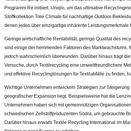
Programm Re initiiert. Uniqlo, um das ultimative Recyclingmo
Stoffkollektion Tree Climate für nachhaltige Outdoor-Bekleidu
denen jedes über einzigartige inhärente Leistungsmerkmale
Geringe wirtschaftliche Rentabilität, geringe Qualität des 
sind einige der hemmenden Faktoren des Marktwachstums. Mi
jedoch wahrscheinlich überwunden. Darüber hinaus trägt di
Versuche, durch Textilrecycling eine umweltfreundlichere M
und effektive Recyclinglösungen für Textilabfälle zu finden,
Wichtige Unternehmen entwickeln Strategien zur Steigerun
geografischer Expansion liegt. Beispielsweise hat die Lenzi
Unternehmen haben sich mit gemeinnützigen Organisationen 
schwedischen Zellstoffproduzenten Södra, um gebrauchte Bekl
Darüber hinaus erwarb Textile Recycling International im M