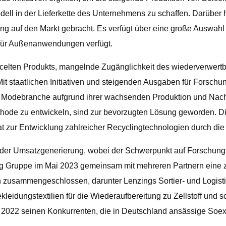
dell in der Lieferkette des Unternehmens zu schaffen. Darüber 
ng auf den Markt gebracht. Es verfügt über eine große Auswahl a
 für Außenanwendungen verfügt.
recycelten Produkts, mangelnde Zugänglichkeit des wiederverwe
t staatlichen Initiativen und steigenden Ausgaben für Forsch
e Modebranche aufgrund ihrer wachsenden Produktion und Nach
ethode zu entwickeln, sind zur bevorzugten Lösung geworden. D
 hat zur Entwicklung zahlreicher Recyclingtechnologien durch d
g der Umsatzgenerierung, wobei der Schwerpunkt auf Forschu
ng Gruppe im Mai 2023 gemeinsam mit mehreren Partnern eine zir
zusammengeschlossen, darunter Lenzings Sortier- und Logistik
eidungstextilien für die Wiederaufbereitung zu Zellstoff und 
ai 2022 seinen Konkurrenten, die in Deutschland ansässige So