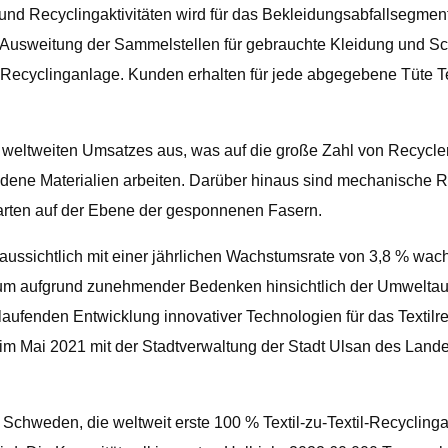
und Recyclingaktivitäten wird für das Bekleidungsabfallsegment
 Ausweitung der Sammelstellen für gebrauchte Kleidung und Sc
 Recyclinganlage. Kunden erhalten für jede abgegebene Tüte Tex
eltweiten Umsatzes aus, was auf die große Zahl von Recycler
iedene Materialien arbeiten. Darüber hinaus sind mechanische R
rarten auf der Ebene der gesponnenen Fasern.
ussichtlich mit einer jährlichen Wachstumsrate von 3,8 % wach
traum aufgrund zunehmender Bedenken hinsichtlich der Umwelta
 laufenden Entwicklung innovativer Technologien für das Textilr
 im Mai 2021 mit der Stadtverwaltung der Stadt Ulsan des Lan
Schweden, die weltweit erste 100 % Textil-zu-Textil-Recyclin