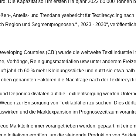
d. Die Kapazität soll im ersten Halbjahr 2022 60.000 Tonnen b
en-, Anteils- und Trendanalysebericht für Textilrecycling nach
ch Region und Segmentprognosen.“ , 2023 - 2030“, veröffentli
veloping Countries (CBI) wurde die weltweite Textilindustrie i
e, Vorhänge, Reinigungsmaterialien usw unter anderem Freizeit
auft jährlich 60 % mehr Kleidungsstücke und nutzt sie etwa hal
e oben genannten Faktoren die Nachfrage nach der Textilrecycli
und Deponieaktivitäten auf die Textilentsorgung werden Unte
egen zur Entsorgung von Textilabfällen zu suchen. Dies dürfte 
auswirken und die Marktexpansion im Prognosezeitraum vorantr
eue Marktteilnehmer vorangetrieben werden, gepaart mit eine
neue Initiativen ergriffen, um die steigende Produktion von Be