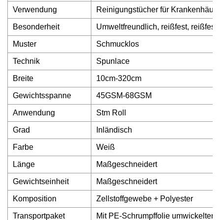
Verwendung
Reinigungstücher für Krankenhäuser
Besonderheit
Umweltfreundlich, reißfest, reißfest
Muster
Schmucklos
Technik
Spunlace
Breite
10cm-320cm
Gewichtsspanne
45GSM-68GSM
Anwendung
Stm Roll
Grad
Inländisch
Farbe
Weiß
Länge
Maßgeschneidert
Gewichtseinheit
Maßgeschneidert
Komposition
Zellstoffgewebe + Polyester
Transportpaket
Mit PE-Schrumpffolie umwickelter 