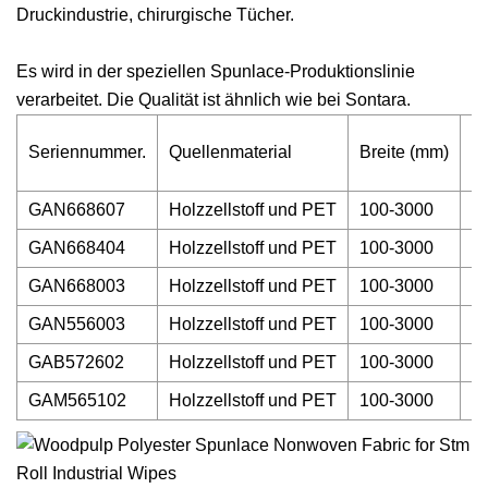
Druckindustrie, chirurgische Tücher.
Es wird in der speziellen Spunlace-Produktionslinie
verarbeitet. Die Qualität ist ähnlich wie bei Sontara.
Seriennummer.
Quellenmaterial
Breite (mm)
F
GAN668607
Holzzellstoff und PET
100-3000
B
GAN668404
Holzzellstoff und PET
100-3000
B
GAN668003
Holzzellstoff und PET
100-3000
W
GAN556003
Holzzellstoff und PET
100-3000
W
GAB572602
Holzzellstoff und PET
100-3000
B
GAM565102
Holzzellstoff und PET
100-3000
R