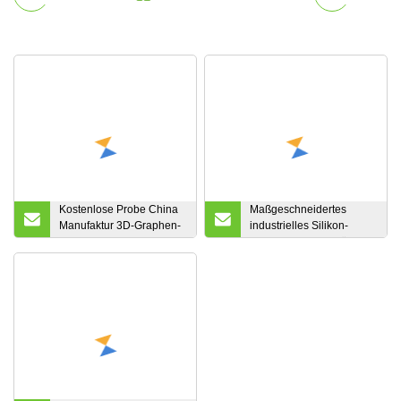
Kostenlose Probe China
Maßgeschneidertes
Manufaktur 3D-Graphen-
industrielles Silikon-
Golf-Flughafen-Rasen-
Glasfasergewebe für
Boden-Hochbau-
Isolierummantelungen
Industrie-unterstützendes
Mesh-Textil-Luft-
Abstandshalter-Polyester-
Materialgewebe