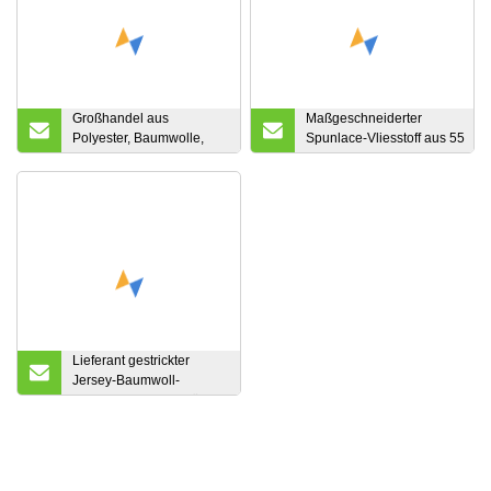
Großhandel aus
Maßgeschneiderter
Polyester, Baumwolle,
Spunlace-Vliesstoff aus 55
Nylon, weich,
% Zellulose und 45 %
handgewebt, Spandex-
Polyester für die
Twill, Uniformanzug,
Hausreinigung, Viskose-
karierter, garngefärbter
und Haustier-Spunlace-
Stoff für Mädchen,
Vliesstoff für
gestreifter Hemdrock
Trockentücher/Handtücher
Lieferant gestrickter
Jersey-Baumwoll-
Spandex-Textilstoff für
Kleidung