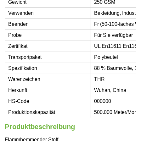
Gewicht
250 GSM
Verwenden
Bekleidung, Industri
Beenden
Fr (50-100-faches W
Probe
Für Sie verfügbar
Zertifikat
UL En11611 En1161
Transportpaket
Polybeutel
Spezifikation
88 % Baumwolle, 12
Warenzeichen
THR
Herkunft
Wuhan, China
HS-Code
000000
Produktionskapazität
500.000 Meter/Mona
Produktbeschreibung
Flammhemmender Stoff