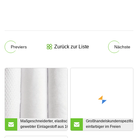
Zurück zur Liste
Previers
Nächste
Maßgeschneiderter, elastischer, nicht
Großhandelskundenspezifisch
gewebter Einlagestoff aus 100 %
einfarbiger im Freien
Polyester oder Viskose Pes/PA
wandernder antistatischer 54 
Spunlace mit chemischem Filter für
Baumwolle 46 % Nylon