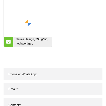
Bekleidung/Verpackung/Heimtextilien
70d*32s/157*88 120GSM
gefärbter Hosen-Stretchstoff fü
Jacke
Neues Design, 395 g/m²,
hochwertiger,
wasserfester, einfarbiger,
baumwollgefärbter Stoff
aus Segeltuch im
Großhandel