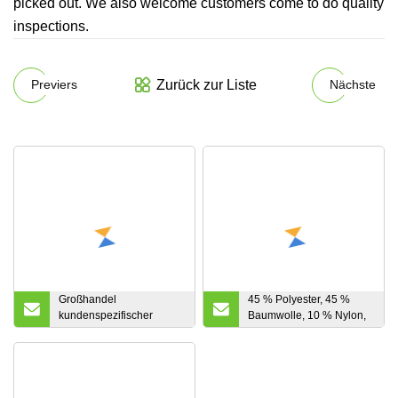
picked out. We also welcome customers come to do quality
inspections.
Zurück zur Liste
Previers
Nächste
Großhandel
45 % Polyester, 45 %
kundenspezifischer
Baumwolle, 10 % Nylon,
einfarbiger Nylonstoff
Mischung aus
Outdoor-Wander-
gasdurchlässigem Stoff,
Nylonhosen 63 %
für Kleidungsstücke,
Baumwolle 35 % Nylon 2
Kleider, Blusen,
% Spandex-Hosen
Nachthemden, gewebter