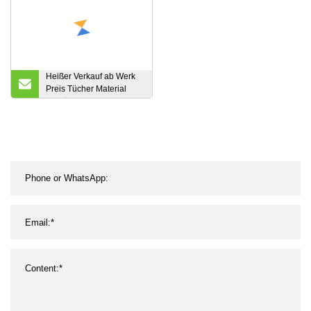
Stretchstoff
Stoff
Heißer Verkauf ab Werk
Preis Tücher Material
geprägt Spunlace
Vliesstoff Rollen 50 %
Viskose Polyester
Vliesstoff Reinigungstuch
Material Hersteller