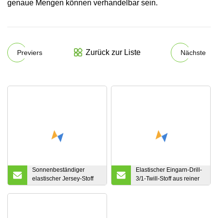
genaue Mengen können verhandelbar sein.
Zurück zur Liste
Previers
Nächste
Sonnenbeständiger
Elastischer Eingarn-Drill-
elastischer Jersey-Stoff
3/1-Twill-Stoff aus reiner
aus Shaffield-Baumwolle
Baumwolle mit
und Nylon
Goldprägung für Mode