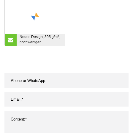
Neues Design, 395 g/m²,
hochwertiger,
wasserfester, einfarbiger,
baumwollgefärbter Stoff
aus Segeltuch im
Großhandel